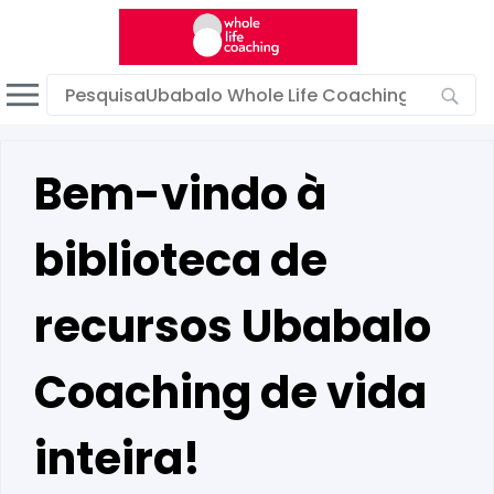
Portuguese (Brazil)
Modo escuro
Exibir o modo de largura de banda baixa
Bem-vindo à
Entrar
biblioteca de
recursos Ubabalo
Coaching de vida
inteira!